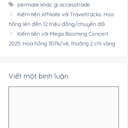
mục
Thẻ
permate khác gì accesstrade
Kiếm tiền Affiliate với Traveltracks: Hoa
hồng lên đến 12 triệu đồng/chuyển đổi
Kiếm tiền với Mega Booming Concert
2025: Hoa hồng 307k/vé, thưởng 2 chỉ vàng
Viết một bình luận
Bình
luận