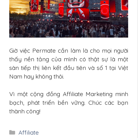
Giờ việc Permate cần làm là cho mọi người
thấy nền tảng của mình có thật sự là một
sàn tiếp thị liên kết đầu tiên và số 1 tại Việt
Nam hay không thôi.
Vì một cộng đồng Affiliate Marketing minh
bạch, phát triển bền vững. Chúc các bạn
thành công!
Danh
Affiliate