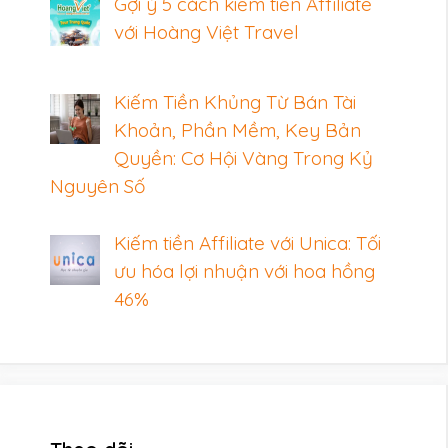
Gợi ý 5 cách kiếm tiền Affiliate
với Hoàng Việt Travel
Kiếm Tiền Khủng Từ Bán Tài
Khoản, Phần Mềm, Key Bản
Quyền: Cơ Hội Vàng Trong Kỷ
Nguyên Số
Kiếm tiền Affiliate với Unica: Tối
ưu hóa lợi nhuận với hoa hồng
46%