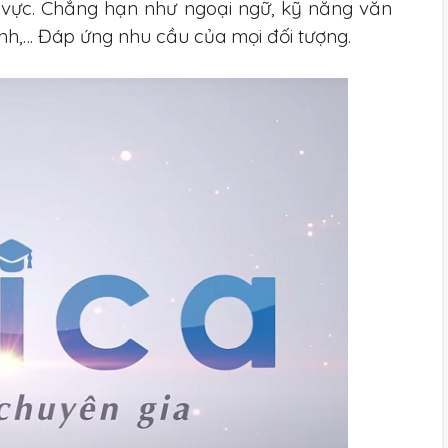
h vực. Chẳng hạn như ngoại ngữ, kỹ năng văn
hính,… Đáp ứng nhu cầu của mọi đối tượng.