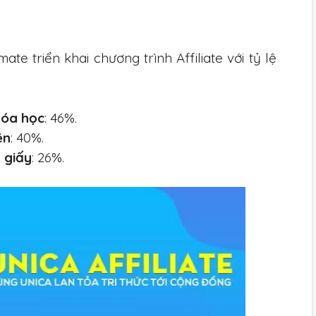
te triển khai chương trình Affiliate với tỷ lệ
hóa học
: 46%.
ên
: 40%.
 giấy
: 26%.