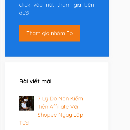
click vào nút tham gia bên
dưới.
Tham gia nhóm Fb
Bài viết mới
7 Lý Do Nên Kiếm
Tiền Affiliate Với
Shopee Ngay Lập
Tức!