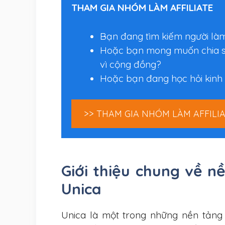
THAM GIA NHÓM LÀM AFFILIATE
Bạn đang tìm kiếm người làm 
Hoặc bạn mong muốn chia sẻ 
vì cộng đồng?
Hoặc bạn đang học hỏi kinh 
>> THAM GIA NHÓM LÀM AFFILI
Giới thiệu chung về n
Unica
Unica là một trong những nền tảng 