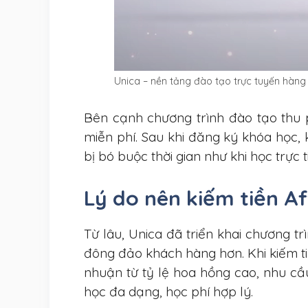
Unica – nền tảng đào tạo trực tuyến hàn
Bên cạnh chương trình đào tạo thu 
miễn phí. Sau khi đăng ký khóa học,
bị bó buộc thời gian như khi học trực t
Lý do nên kiếm tiền Aff
Từ lâu, Unica đã triển khai chương trìn
đông đảo khách hàng hơn. Khi kiếm tiền
nhuận từ tỷ lệ hoa hồng cao, nhu cầ
học đa dạng, học phí hợp lý.