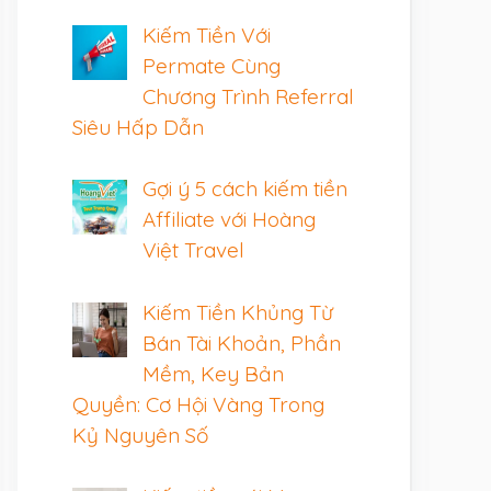
Kiếm Tiền Với
Permate Cùng
Chương Trình Referral
Siêu Hấp Dẫn
Gợi ý 5 cách kiếm tiền
Affiliate với Hoàng
Việt Travel
Kiếm Tiền Khủng Từ
Bán Tài Khoản, Phần
Mềm, Key Bản
Quyền: Cơ Hội Vàng Trong
Kỷ Nguyên Số