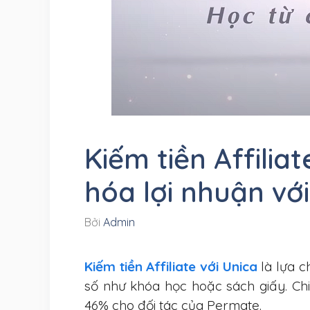
Kiếm tiền Affiliat
hóa lợi nhuận vớ
Bởi
Admin
Kiếm tiền Affiliate với Unica
là lựa c
số như khóa học hoặc sách giấy. Ch
46% cho đối tác của Permate.