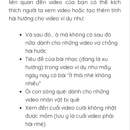
liên quan đến video của bạn có thể kích
thích người ta xem video hoặc tạo thêm tính
hài hướng cho video ví dụ như:
Và sau đó… à mà không có sau đó
nữa: dành cho những video vợ chồng
hài hước
Tiêu đề của bài nhạc (đang là xu
hướng) trong video ví dụ như mấy
ngày nay có bài “Ít thôi nhé không
nhiều”
Ôi con sông quê: dành cho những
video nhân vật bị quê
Xem đến cuối video cười không nhặt
được mồm (lưu ý là cuối video phải
hài nhé)