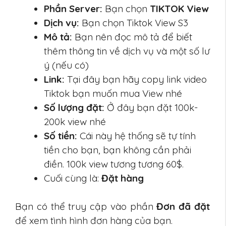
Phần Server:
Bạn chọn
TIKTOK View
Dịch vụ:
Bạn chọn Tiktok View S3
Mô tả:
Bạn nên đọc mô tả để biết
thêm thông tin về dịch vụ và một số lư
ý (nếu có)
Link:
Tại đây bạn hãy copy link video
Tiktok bạn muốn mua View nhé
Số lượng đặt:
Ở đây bạn đặt 100k-
200k view nhé
Số tiền:
Cái này hệ thống sẽ tự tính
tiền cho bạn, bạn không cần phải
điền. 100k view tương tương 60$.
Cuối cùng là:
Đặt hàng
Bạn có thể truy cập vào phần
Đơn đã đặt
để xem tình hình đơn hàng của bạn.