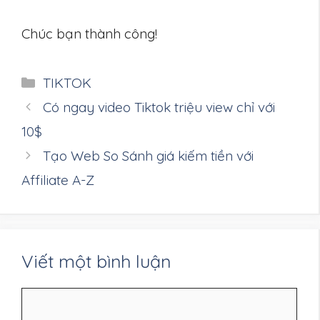
Chúc bạn thành công!
Danh
TIKTOK
mục
Có ngay video Tiktok triệu view chỉ với
10$
Tạo Web So Sánh giá kiếm tiền với
Affiliate A-Z
Viết một bình luận
Bình
luận