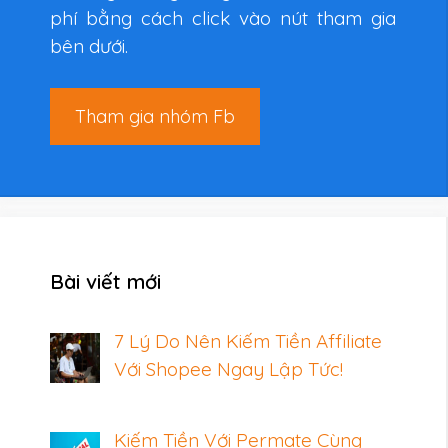
phí bằng cách click vào nút tham gia
bên dưới.
Tham gia nhóm Fb
Bài viết mới
7 Lý Do Nên Kiếm Tiền Affiliate
Với Shopee Ngay Lập Tức!
Kiếm Tiền Với Permate Cùng