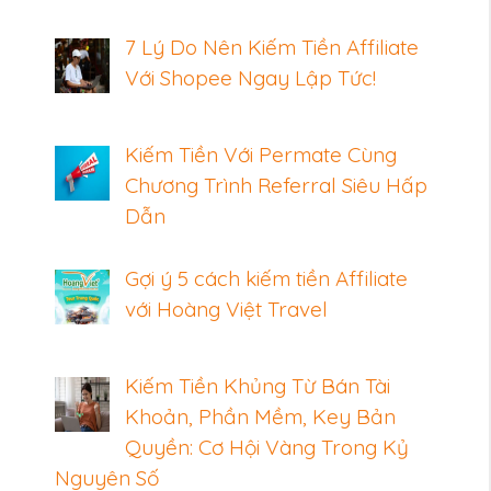
7 Lý Do Nên Kiếm Tiền Affiliate
Với Shopee Ngay Lập Tức!
Kiếm Tiền Với Permate Cùng
Chương Trình Referral Siêu Hấp
Dẫn
Gợi ý 5 cách kiếm tiền Affiliate
với Hoàng Việt Travel
Kiếm Tiền Khủng Từ Bán Tài
Khoản, Phần Mềm, Key Bản
Quyền: Cơ Hội Vàng Trong Kỷ
Nguyên Số