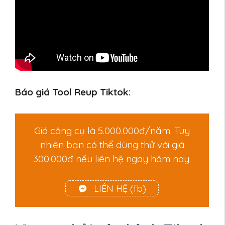
Báo giá Tool Reup Tiktok:
Giá công cụ là 5.000.000đ/năm. Tuy
nhiên bạn có thể dùng thử với giá
300.000đ nếu liên hệ ngay hôm nay.
LIÊN HỆ (fb)