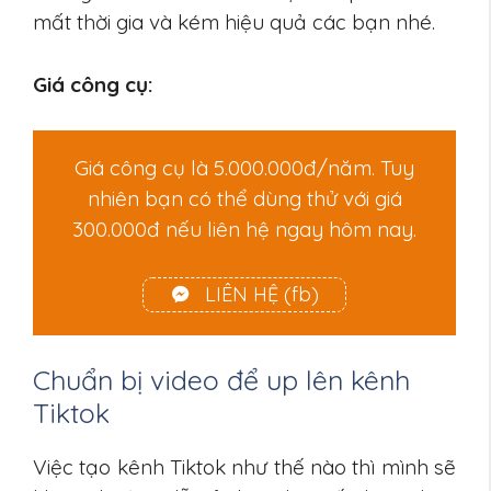
mất thời gia và kém hiệu quả các bạn nhé.
Giá công cụ:
Giá công cụ là 5.000.000đ/năm. Tuy
nhiên bạn có thể dùng thử với giá
300.000đ nếu liên hệ ngay hôm nay.
LIÊN HỆ (fb)
Chuẩn bị video để up lên kênh
Tiktok
Việc tạo kênh Tiktok như thế nào thì mình sẽ