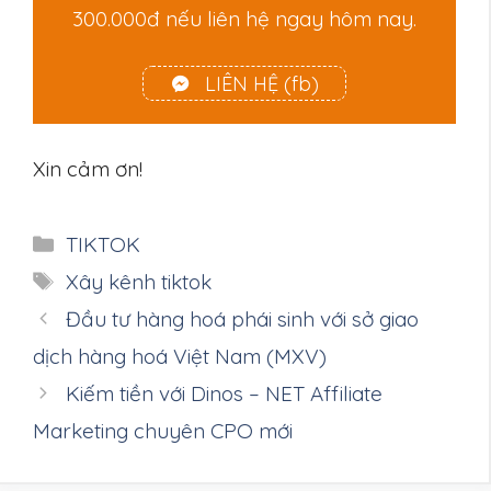
300.000đ nếu liên hệ ngay hôm nay.
LIÊN HỆ (fb)
Xin cảm ơn!
Danh
TIKTOK
mục
Thẻ
Xây kênh tiktok
Đầu tư hàng hoá phái sinh với sở giao
dịch hàng hoá Việt Nam (MXV)
Kiếm tiền với Dinos – NET Affiliate
Marketing chuyên CPO mới