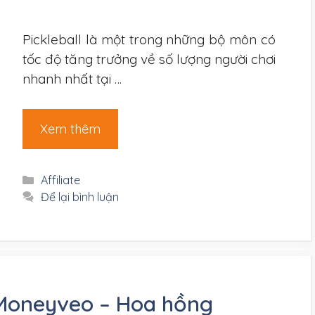
Pickleball là một trong những bộ môn có
tốc độ tăng trưởng về số lượng người chơi
nhanh nhất tại …
Xem thêm
Danh
Affiliate
mục
Để lại bình luận
i Moneyveo – Hoa hồng