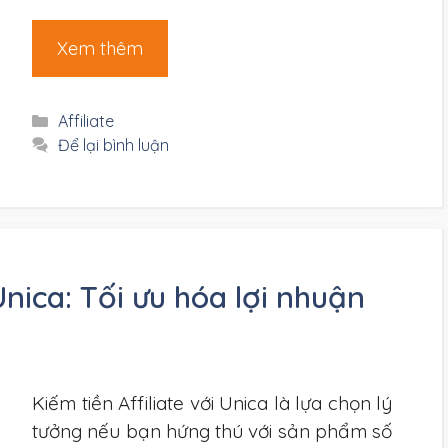
Xem thêm
Danh
Affiliate
mục
Để lại bình luận
Unica: Tối ưu hóa lợi nhuận
Kiếm tiền Affiliate với Unica là lựa chọn lý
tưởng nếu bạn hứng thú với sản phẩm số