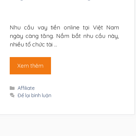
Nhu cầu vay tiền online tại Việt Nam
ngày càng tăng. Nắm bắt nhu cầu này,
nhiều tổ chức tài …
Xem thêm
Danh
Affiliate
mục
Để lại bình luận