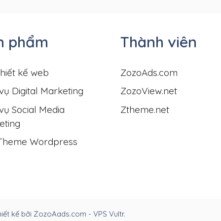
n phẩm
Thành viên
hiết kế web
ZozoAds.com
vụ Digital Marketing
ZozoView.net
vụ Social Media
Ztheme.net
eting
Theme Wordpress
ết kế bởi ZozoAads.com - VPS Vultr.