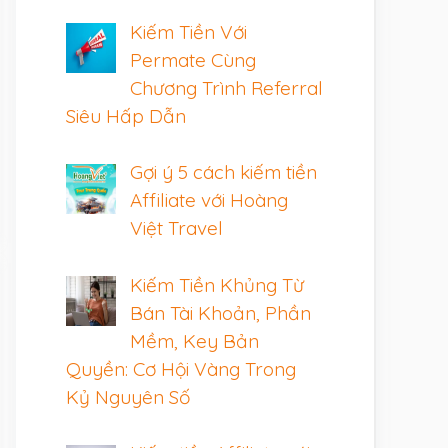
Kiếm Tiền Với
Permate Cùng
Chương Trình Referral
Siêu Hấp Dẫn
Gợi ý 5 cách kiếm tiền
Affiliate với Hoàng
Việt Travel
Kiếm Tiền Khủng Từ
Bán Tài Khoản, Phần
Mềm, Key Bản
Quyền: Cơ Hội Vàng Trong
Kỷ Nguyên Số