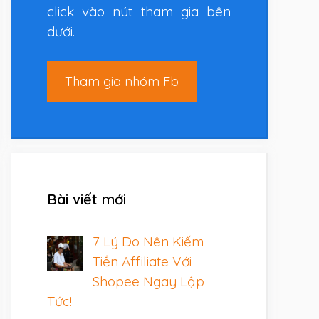
click vào nút tham gia bên
dưới.
Tham gia nhóm Fb
Bài viết mới
7 Lý Do Nên Kiếm
Tiền Affiliate Với
Shopee Ngay Lập
Tức!