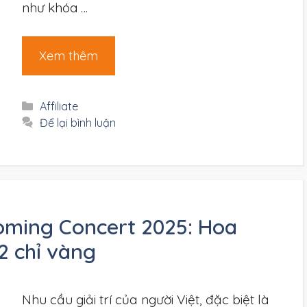
như khóa …
Xem thêm
Danh
Affiliate
mục
Để lại bình luận
oming Concert 2025: Hoa
2 chỉ vàng
Nhu cầu giải trí của người Việt, đặc biệt là