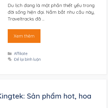
Du lịch đang là một phần thiết yếu trong
đời sống hiện đại. Nắm bắt nhu cầu này,
Traveltracks đã …
Xem thêm
Danh
Affiliate
mục
Để lại bình luận
 Kingtek: Sản phẩm hot, hoa