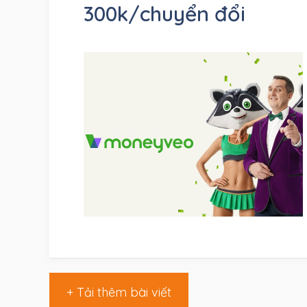
300k/chuyển đổi
+ Tải thêm bài viết