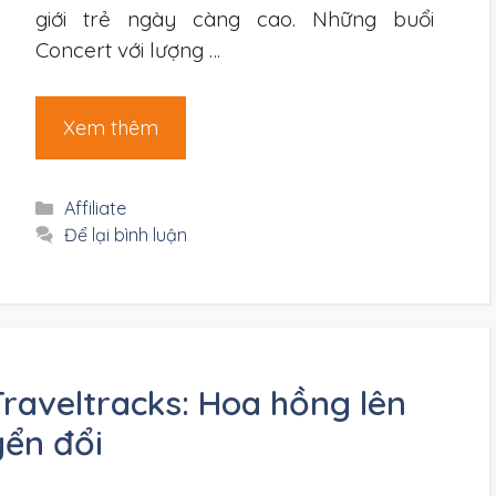
giới trẻ ngày càng cao. Những buổi
Concert với lượng …
Xem thêm
Danh
Affiliate
mục
Để lại bình luận
 Traveltracks: Hoa hồng lên
yển đổi