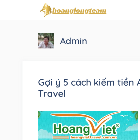
Chuyển
đến
nội
dung
Admin
Gợi ý 5 cách kiếm tiền 
Travel