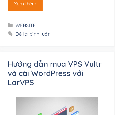
Xem thêm
Danh
WEBSITE
mục
Để lại bình luận
Hướng dẫn mua VPS Vultr
và cài WordPress với
LarVPS