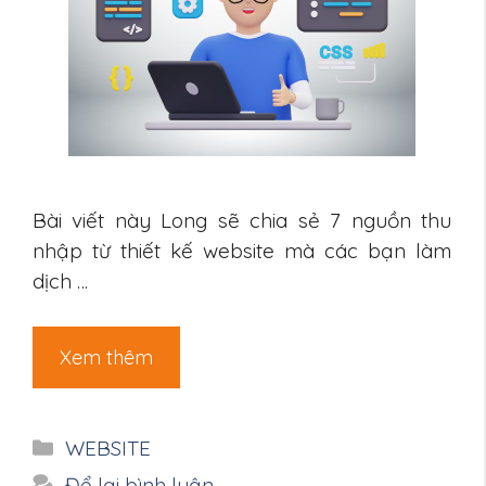
Bài viết này Long sẽ chia sẻ 7 nguồn thu
nhập từ thiết kế website mà các bạn làm
dịch …
Xem thêm
Danh
WEBSITE
mục
Để lại bình luận