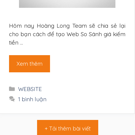
Hôm nay Hoàng Long Team sẽ chia sẻ lại
cho bạn cách để tạo Web So Sánh giá kiếm
tiền …
Xem thêm
Danh
WEBSITE
mục
1 bình luận
+ Tải thêm bài viết