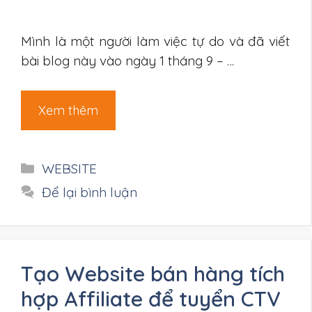
Mình là một người làm việc tự do và đã viết
bài blog này vào ngày 1 tháng 9 – …
Xem thêm
Danh
WEBSITE
mục
Để lại bình luận
Tạo Website bán hàng tích
hợp Affiliate để tuyển CTV