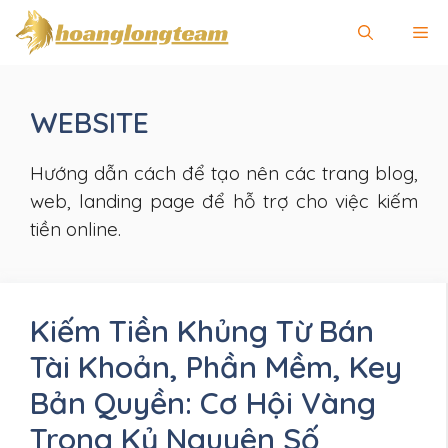
Chuyển
Me
đến
nội
dung
WEBSITE
Hướng dẫn cách để tạo nên các trang blog,
web, landing page để hỗ trợ cho việc kiếm
tiền online.
Kiếm Tiền Khủng Từ Bán
Tài Khoản, Phần Mềm, Key
Bản Quyền: Cơ Hội Vàng
Trong Kỷ Nguyên Số