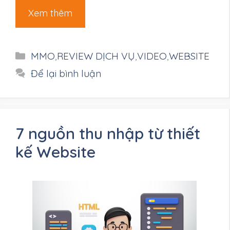
Xem thêm
Danh
MMO
,
REVIEW DỊCH VỤ
,
VIDEO
,
WEBSITE
mục
Để lại bình luận
7 nguồn thu nhập từ thiết
kế Website