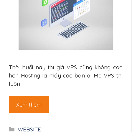
Thời buổi này thì giá VPS cũng không cao
hơn Hosting là mấy các bạn ạ. Mà VPS thì
luôn …
Xem thêm
Danh
WEBSITE