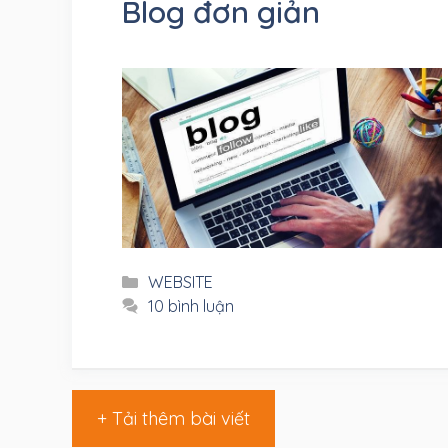
Blog đơn giản
Danh
WEBSITE
mục
10 bình luận
+ Tải thêm bài viết