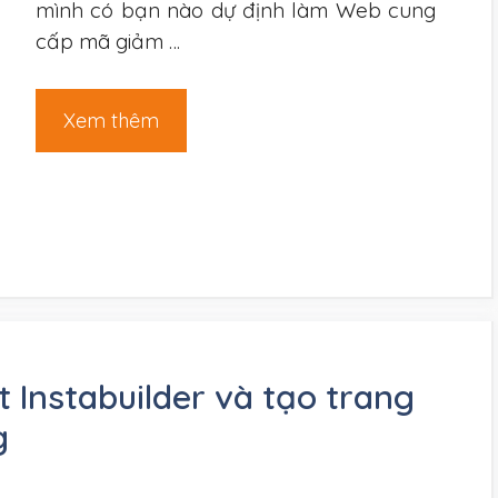
mình có bạn nào dự định làm Web cung
cấp mã giảm …
Xem thêm
 Instabuilder và tạo trang
g