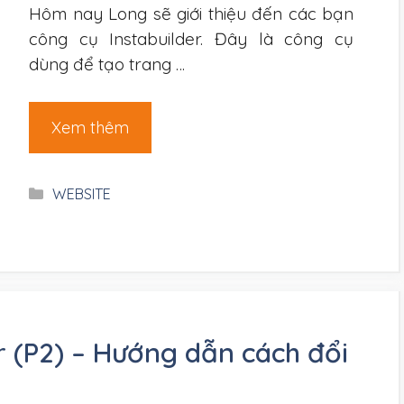
Hôm nay Long sẽ giới thiệu đến các bạn
công cụ Instabuilder. Đây là công cụ
dùng để tạo trang …
Xem thêm
Danh
WEBSITE
mục
 (P2) – Hướng dẫn cách đổi