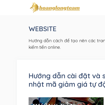
Chuyển
đến
nội
dung
WEBSITE
Hướng dẫn cách để tạo nên các trang
kiếm tiền online.
Hướng dẫn cài đặt và
nhật mã giảm giá tự độn