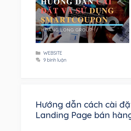
Danh
WEBSITE
mục
9 bình luận
Hướng dẫn cách cài đặt
Landing Page bán hàn