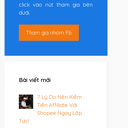
click vào nút tham gia bên
dưới.
Tham gia nhóm Fb
Bài viết mới
7 Lý Do Nên Kiếm
Tiền Affiliate Với
Shopee Ngay Lập
Tức!