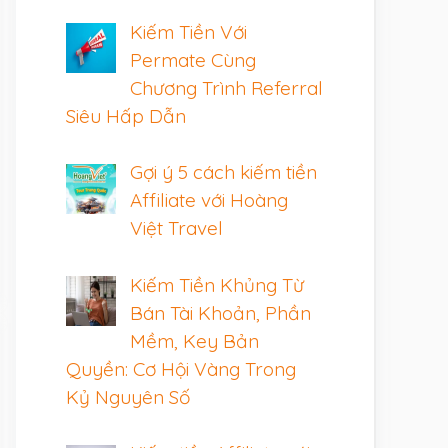
Kiếm Tiền Với
Permate Cùng
Chương Trình Referral
Siêu Hấp Dẫn
Gợi ý 5 cách kiếm tiền
Affiliate với Hoàng
Việt Travel
Kiếm Tiền Khủng Từ
Bán Tài Khoản, Phần
Mềm, Key Bản
Quyền: Cơ Hội Vàng Trong
Kỷ Nguyên Số