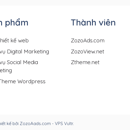
n phẩm
Thành viên
hiết kế web
ZozoAds.com
vụ Digital Marketing
ZozoView.net
vụ Social Media
Ztheme.net
eting
Theme Wordpress
ết kế bởi ZozoAads.com - VPS Vultr.