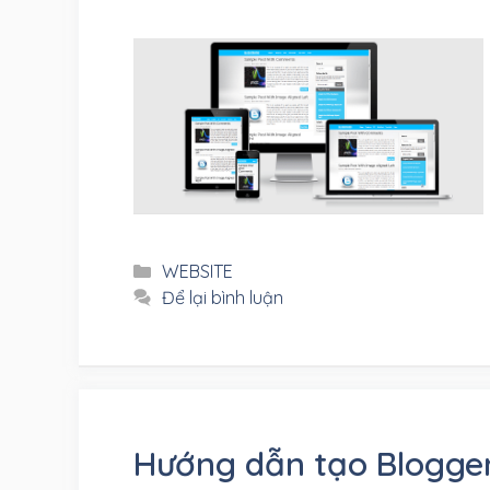
Danh
WEBSITE
mục
Để lại bình luận
Hướng dẫn tạo Blogger