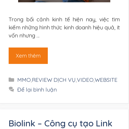
Trong bối cảnh kinh tế hiện nay, việc tìm
kiếm những hình thức kinh doanh hiệu quả, ít
vốn nhưng …
Xem thêm
Danh
MMO
,
REVIEW DỊCH VỤ
,
VIDEO
,
WEBSITE
mục
Để lại bình luận
Biolink – Công cụ tạo Link