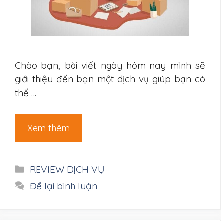
Chào bạn, bài viết ngày hôm nay mình sẽ
giới thiệu đến bạn một dịch vụ giúp bạn có
thể …
Xem thêm
Danh
REVIEW DỊCH VỤ
mục
Để lại bình luận