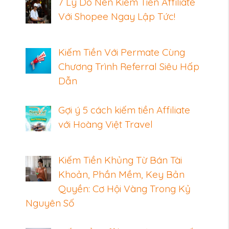
7 Lý Do Nên Kiếm Tiền Affiliate
Với Shopee Ngay Lập Tức!
Kiếm Tiền Với Permate Cùng
Chương Trình Referral Siêu Hấp
Dẫn
Gợi ý 5 cách kiếm tiền Affiliate
với Hoàng Việt Travel
Kiếm Tiền Khủng Từ Bán Tài
Khoản, Phần Mềm, Key Bản
Quyền: Cơ Hội Vàng Trong Kỷ
Nguyên Số