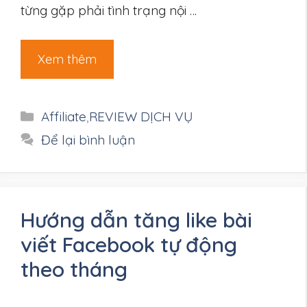
từng gặp phải tình trạng nội …
Xem thêm
Danh
Affiliate
,
REVIEW DỊCH VỤ
mục
Để lại bình luận
Hướng dẫn tăng like bài
viết Facebook tự động
theo tháng