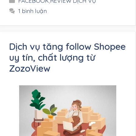
FACEBOOK
,
REVIEW DỊCH VỤ
mục
1 bình luận
Dịch vụ tăng follow Shopee
uy tín, chất lượng từ
ZozoView