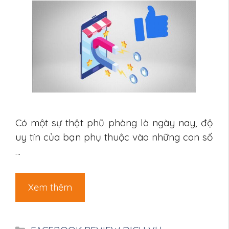
Có một sự thật phũ phàng là ngày nay, độ
uy tín của bạn phụ thuộc vào những con số
…
Xem thêm
Danh