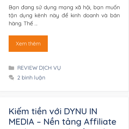
Bạn đang sử dụng mạng xã hội, bạn muốn
tận dụng kênh này để kinh doanh và bán
hàng. Thế …
Xem thêm
Danh
REVIEW DỊCH VỤ
mục
2 bình luận
Kiếm tiền với DYNU IN
MEDIA – Nền tảng Affiliate