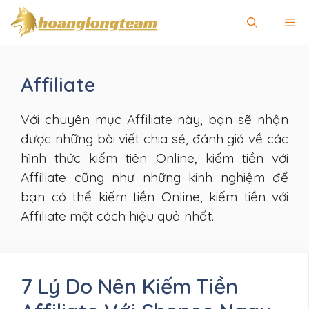
Chuyển
Me
đến
nội
dung
Affiliate
Với chuyên mục Affiliate này, bạn sẽ nhận
được những bài viết chia sẻ, đánh giá về các
hình thức kiếm tiên Online, kiếm tiền với
Affiliate cũng như những kinh nghiệm để
bạn có thể kiếm tiền Online, kiếm tiền với
Affiliate một cách hiệu quả nhất.
7 Lý Do Nên Kiếm Tiền