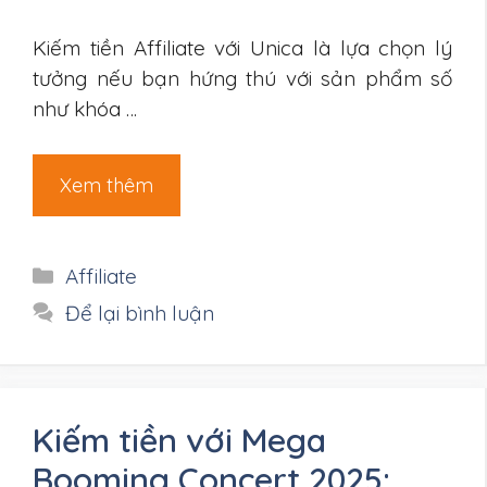
Kiếm tiền Affiliate với Unica là lựa chọn lý
tưởng nếu bạn hứng thú với sản phẩm số
như khóa …
Xem thêm
Danh
Affiliate
mục
Để lại bình luận
Kiếm tiền với Mega
Booming Concert 2025: