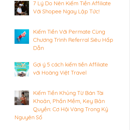
7 Lý Do Nên Kiếm Tiền Affiliate
Với Shopee Ngay Lập Tức!
Kiếm Tiền Với Permate Cùng
Chương Trình Referral Siêu Hấp
Dẫn
Gợi ý 5 cách kiếm tiền Affiliate
với Hoàng Việt Travel
Kiếm Tiền Khủng Từ Bán Tài
Khoản, Phần Mềm, Key Bản
Quyền: Cơ Hội Vàng Trong Kỷ
Nguyên Số