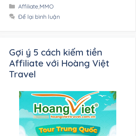
Danh
Affiliate
,
MMO
mục
Để lại bình luận
Gợi ý 5 cách kiếm tiền
Affiliate với Hoàng Việt
Travel