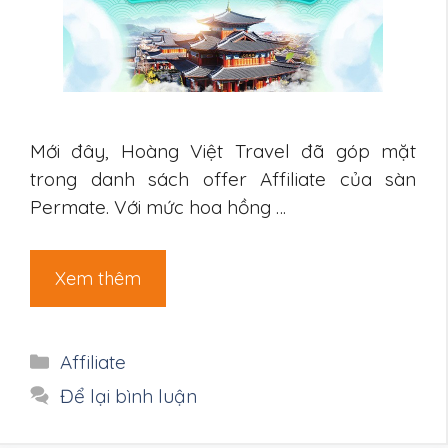
Mới đây, Hoàng Việt Travel đã góp mặt
trong danh sách offer Affiliate của sàn
Permate. Với mức hoa hồng …
Xem thêm
Danh
Affiliate
mục
Để lại bình luận