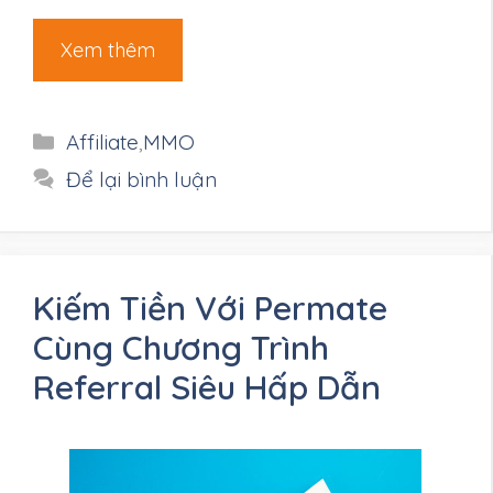
Xem thêm
Danh
Affiliate
,
MMO
mục
Để lại bình luận
Kiếm Tiền Với Permate
Cùng Chương Trình
Referral Siêu Hấp Dẫn