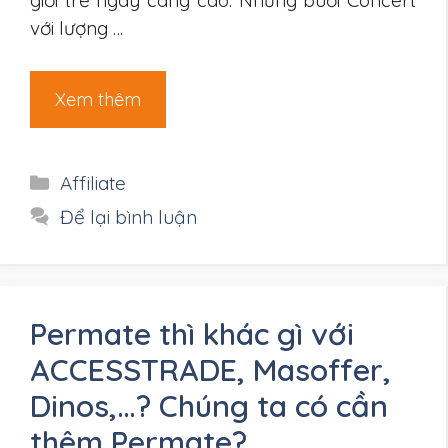
giới trẻ ngày càng cao. Những buổi Concert
với lượng …
Xem thêm
Danh
Affiliate
mục
Để lại bình luận
Permate thì khác gì với
ACCESSTRADE, Masoffer,
Dinos,…? Chúng ta có cần
thêm Permate?