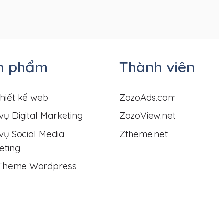
n phẩm
Thành viên
hiết kế web
ZozoAds.com
vụ Digital Marketing
ZozoView.net
vụ Social Media
Ztheme.net
eting
Theme Wordpress