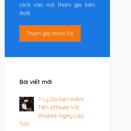
click vào nút tham gia bên
dưới.
Tham gia nhóm Fb
Bài viết mới
7 Lý Do Nên Kiếm
Tiền Affiliate Với
Shopee Ngay Lập
Tức!