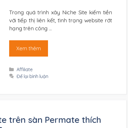
Trong quá trình xây Niche Site kiếm tiền
với tiếp thị liên kết, tình trạng website rớt
hạng trên công …
Xem thêm
Danh
Affiliate
mục
Để lại bình luận
ate trên sàn Permate thích