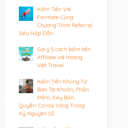
Kiếm Tiền Với
Permate Cùng
Chương Trình Referral
Siêu Hấp Dẫn
Gợi ý 5 cách kiếm tiền
Affiliate với Hoàng
Việt Travel
Kiếm Tiền Khủng Từ
Bán Tài Khoản, Phần
Mềm, Key Bản
Quyền: Cơ Hội Vàng Trong
Kỷ Nguyên Số