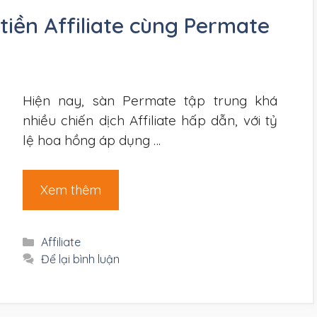
tiền Affiliate cùng Permate
Hiện nay, sàn Permate tập trung khá
nhiều chiến dịch Affiliate hấp dẫn, với tỷ
lệ hoa hồng áp dụng …
Xem thêm
Danh
Affiliate
mục
Để lại bình luận