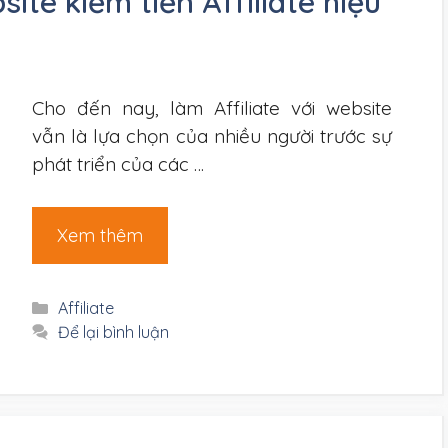
te kiếm tiền Affiliate hiệu
Cho đến nay, làm Affiliate với website
vẫn là lựa chọn của nhiều người trước sự
phát triển của các …
Xem thêm
Danh
Affiliate
mục
Để lại bình luận