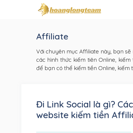
Chuyển
đến
nội
dung
Affiliate
Với chuyên mục Affiliate này, bạn sẽ 
các hình thức kiếm tiên Online, kiếm 
để bạn có thể kiếm tiền Online, kiếm t
Đi Link Social là gì? C
website kiếm tiền Affil