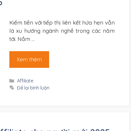
5
Kiếm tiền với tiếp thị liên kết hứa hẹn vẫn
là xu hướng ngành nghề trong các năm
tới. Nắm …
Xem thêm
Danh
Affiliate
mục
Để lại bình luận