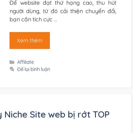
Để website đạt thứ hạng cao, thu hút
người dùng, từ đó cải thiện chuyển đổi,
bạn cần tích cực …
Xem thêm
Danh
Affiliate
mục
Để lại bình luận
y Niche Site web bị rớt TOP