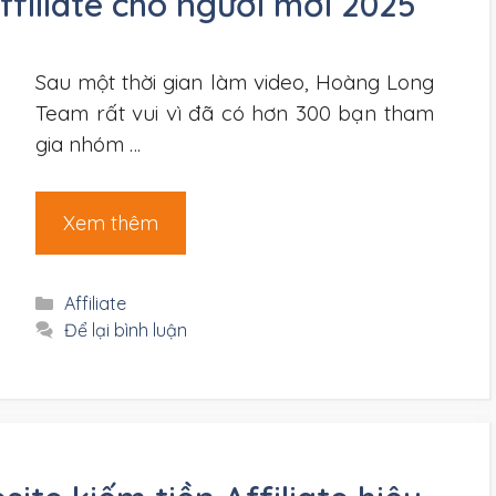
ffiliate cho người mới 2025
Sau một thời gian làm video, Hoàng Long
Team rất vui vì đã có hơn 300 bạn tham
gia nhóm …
Xem thêm
Danh
Affiliate
mục
Để lại bình luận