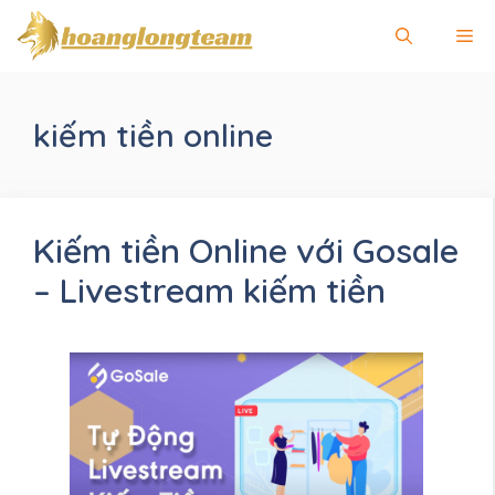
Chuyển
Me
đến
nội
dung
kiếm tiền online
Kiếm tiền Online với Gosale
– Livestream kiếm tiền