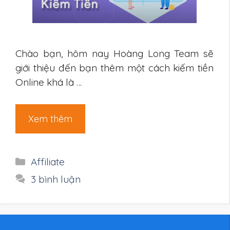
Chào bạn, hôm nay Hoàng Long Team sẽ
giới thiệu đến bạn thêm một cách kiếm tiền
Online khá là …
Xem thêm
Danh
Affiliate
mục
3 bình luận