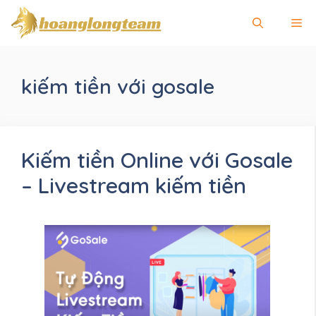
Chuyển
Me
đến
nội
dung
kiếm tiền với gosale
Kiếm tiền Online với Gosale
– Livestream kiếm tiền