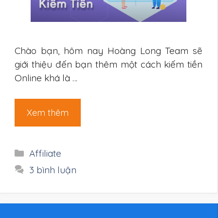
Chào bạn, hôm nay Hoàng Long Team sẽ
giới thiệu đến bạn thêm một cách kiếm tiền
Online khá là …
Xem thêm
Danh
Affiliate
mục
3 bình luận