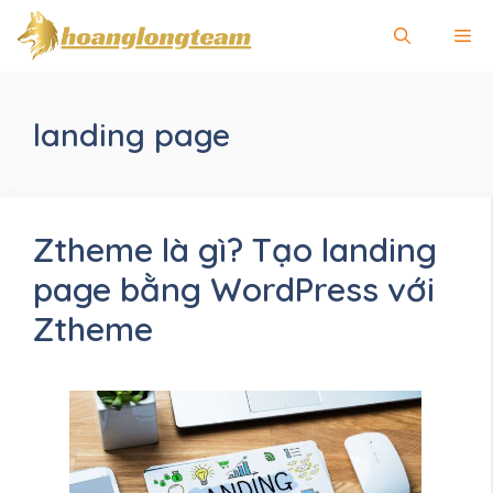
Chuyển
Me
đến
nội
dung
landing page
Ztheme là gì? Tạo landing
page bằng WordPress với
Ztheme