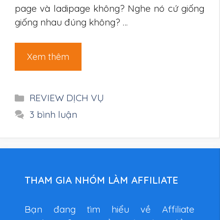
page và ladipage không? Nghe nó cứ giống
giống nhau đúng không? …
Xem thêm
Danh
REVIEW DỊCH VỤ
mục
3 bình luận
THAM GIA NHÓM LÀM AFFILIATE
Bạn đang tìm hiểu về Affiliate