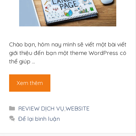
Chào bạn, hôm nay mình sẽ viết một bài viết
giới thiệu đến bạn một theme WordPress có
thể giúp …
Xem thêm
Danh
REVIEW DỊCH VỤ
,
WEBSITE
mục
Để lại bình luận