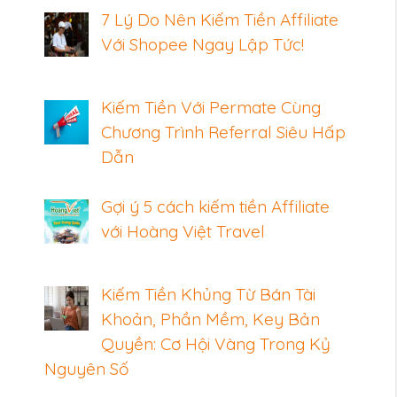
7 Lý Do Nên Kiếm Tiền Affiliate
Với Shopee Ngay Lập Tức!
Kiếm Tiền Với Permate Cùng
Chương Trình Referral Siêu Hấp
Dẫn
Gợi ý 5 cách kiếm tiền Affiliate
với Hoàng Việt Travel
Kiếm Tiền Khủng Từ Bán Tài
Khoản, Phần Mềm, Key Bản
Quyền: Cơ Hội Vàng Trong Kỷ
Nguyên Số