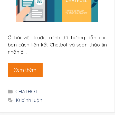
Ở bài viết trước, mình đã hướng dẫn các
bạn cách liên kết Chatbot và soạn thảo tin
nhắn ở …
Xem thêm
Danh
CHATBOT
mục
10 bình luận