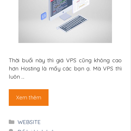
Thời buổi này thì giá VPS cũng không cao
hơn Hosting là mấy các bạn ạ. Mà VPS thì
luôn …
Xem thêm
Danh
WEBSITE
mục