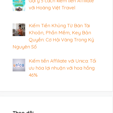
Gợi ý 5 cách kiếm tiền Affiliate
với Hoàng Việt Travel
Kiếm Tiền Khủng Từ Bán Tài
Khoản, Phần Mềm, Key Bản
Quyền: Cơ Hội Vàng Trong Kỷ
Nguyên Số
Kiếm tiền Affiliate với Unica: Tối
ưu hóa lợi nhuận với hoa hồng
46%
Theo dõi