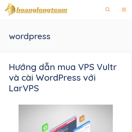
Chuyển
Me
đến
nội
dung
wordpress
Hướng dẫn mua VPS Vultr
và cài WordPress với
LarVPS