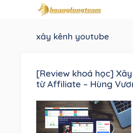
Chuyển
đến
nội
dung
xây kênh youtube
[Review khoá học] Xây
từ Affiliate – Hùng Vư