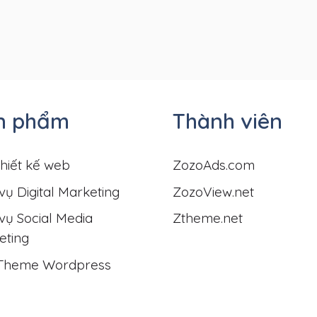
n phẩm
Thành viên
hiết kế web
ZozoAds.com
vụ Digital Marketing
ZozoView.net
vụ Social Media
Ztheme.net
eting
Theme Wordpress