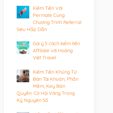
Kiếm Tiền Với
Permate Cùng
Chương Trình Referral
Siêu Hấp Dẫn
Gợi ý 5 cách kiếm tiền
Affiliate với Hoàng
Việt Travel
Kiếm Tiền Khủng Từ
Bán Tài Khoản, Phần
Mềm, Key Bản
Quyền: Cơ Hội Vàng Trong
Kỷ Nguyên Số