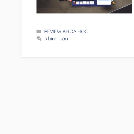
Danh
REVIEW KHOÁ HỌC
mục
3 bình luận