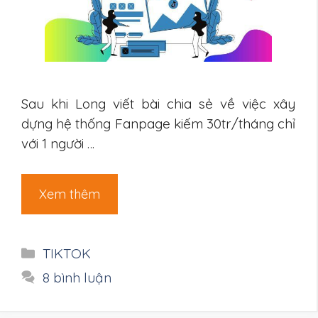
Sau khi Long viết bài chia sẻ về việc xây
dựng hệ thống Fanpage kiếm 30tr/tháng chỉ
với 1 người …
Xem thêm
Danh
TIKTOK
mục
8 bình luận