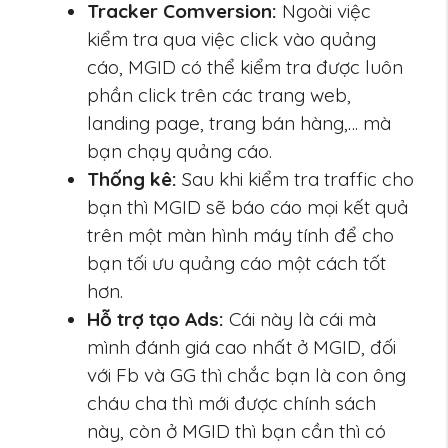
Tracker Comversion:
Ngoài việc
kiểm tra qua việc click vào quảng
cáo, MGID có thể kiểm tra được luôn
phần click trên các trang web,
landing page, trang bán hàng,… mà
bạn chạy quảng cáo.
Thống kê:
Sau khi kiểm tra traffic cho
bạn thì MGID sẽ báo cáo mọi kết quả
trên một màn hình máy tính để cho
bạn tối ưu quảng cáo một cách tốt
hơn.
Hỗ trợ tạo Ads:
Cái này là cái mà
mình đánh giá cao nhất ở MGID, đối
với Fb và GG thì chắc bạn là con ông
cháu cha thì mới được chính sách
này, còn ở MGID thì bạn cần thì có