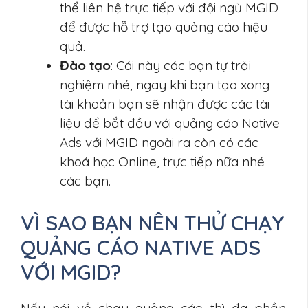
thể liên hệ trực tiếp với đội ngủ MGID
để được hỗ trợ tạo quảng cáo hiệu
quả.
Đào tạo
: Cái này các bạn tự trải
nghiệm nhé, ngay khi bạn tạo xong
tài khoản bạn sẽ nhận được các tài
liệu để bắt đầu với quảng cáo Native
Ads với MGID ngoài ra còn có các
khoá học Online, trực tiếp nữa nhé
các bạn.
VÌ SAO BẠN NÊN THỬ CHẠY
QUẢNG CÁO NATIVE ADS
VỚI MGID?
Nếu nói về chạy quảng cáo thì đa phần