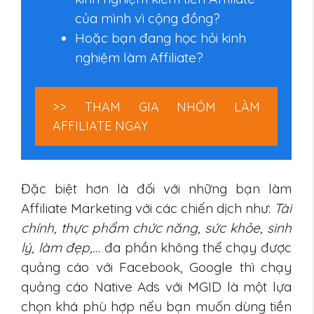
của mình vì cộng đồng?
Hoặc bạn đang học hỏi kinh
nghiệm làm Affiliate?
>> THAM GIA NHÓM LÀM
AFFILIATE NGAY
Đặc biệt hơn là đối với những bạn làm
Affiliate Marketing với các chiến dịch như:
Tài
chính, thực phẩm chức năng, sức khỏe, sinh
lý, làm đẹp,…
đa phần không thể chạy được
quảng cáo với Facebook, Google thì chạy
quảng cáo Native Ads với MGID là một lựa
chọn khá phù hợp nếu bạn muốn dùng tiền