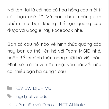
Nói tòm lại là cái nào có hoa hồng cao một tí
các bạn nhé ^^. Và hay chạy những sản
phẩm mà bạn không thể tạo quảng cáo
được với Google hay Facebook nhé.
Bạn có câu hỏi nào về hình thức quảng cáo
này bạn có thể liên hệ với Team MGID nhé,
hoặc để lại bình luận ngay dưới bài viết này.
Mình sẽ trả lời và cập nhật vào bài viết nếu
có nhiều bạn hỏi cùng 1 câu.
Danh
REVIEW DỊCH VỤ
mục
Thẻ
mgid
,
native ads
Kiếm tiền với Dinos – NET Affiliate