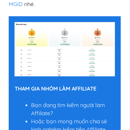
MGID
nhé.
THAM GIA NHÓM LÀM AFFILIATE
Bạn đang tìm kiếm người làm
Affiliate?
Hoặc bạn mong muốn chia sẻ
kinh nghiệm kiếm tiền Affiliate