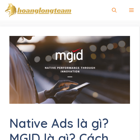
Chuyển
Me
đến
nội
dung
Native Ads là gì?
MGID là gì? Cách