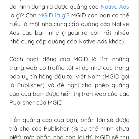
đã hình dung ra được quảng cáo
Native Ads
là gì? Còn
MGID là gì
? MGID các bạn có thể
hiểu là một nhà cung cấp quảng cáo Native
Ads các bạn nhé (ngoài ra còn rất nhiều
nhà cung cấp quảng cáo Native Ads khác).
Cách hoạt động của MGID là tìm những
trang web có traffic tốt ví dụ như các trang
báo uy tín hàng đầu tại Việt Nam (MGID gọi
là Publisher) và đề nghị cho phép quảng
cáo của bạn được hiển thị trên web của các
Publisher của MGID.
Tiền quảng cáo của bạn, phần lớn sẽ được
trả cho các Publisher (% cụ thể mình chưa
biết) một phần nhỏ còn lại thì MGID sẽ thu