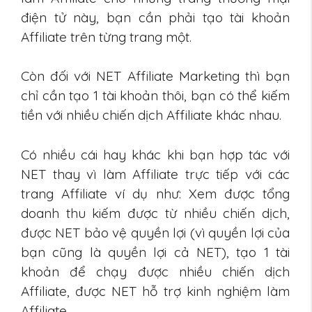
điện tử này, bạn cần phải tạo tài khoản
Affiliate trên từng trang một.
Còn đối với NET Affiliate Marketing thì bạn
chỉ cần tạo 1 tài khoản thôi, bạn có thể kiếm
tiền với nhiều chiến dịch Affiliate khác nhau.
Có nhiều cái hay khác khi bạn hợp tác với
NET thay vì làm Affiliate trực tiếp với các
trang Affiliate ví dụ như: Xem được tổng
doanh thu kiếm được từ nhiều chiến dịch,
được NET bảo vệ quyền lợi (vì quyền lợi của
bạn cũng là quyền lợi cả NET), tạo 1 tài
khoản để chạy được nhiều chiến dịch
Affiliate, được NET hỗ trợ kinh nghiệm làm
Affiliate,…