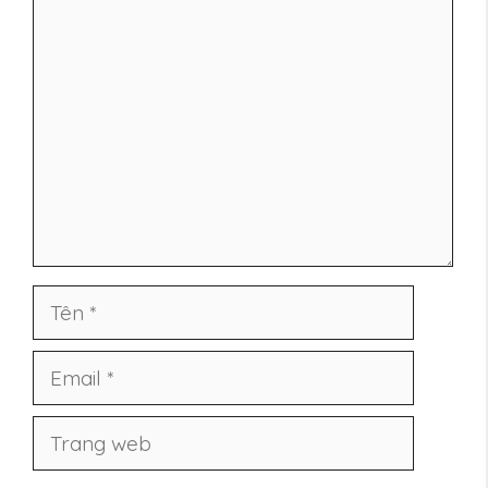
Bình
luận
Tên
Email
Trang
web