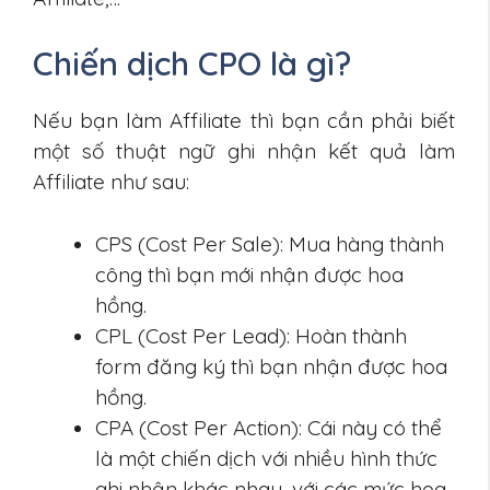
Chiến dịch CPO là gì?
Nếu bạn làm Affiliate thì bạn cần phải biết
một số thuật ngữ ghi nhận kết quả làm
Affiliate như sau:
CPS (Cost Per Sale): Mua hàng thành
công thì bạn mới nhận được hoa
hồng.
CPL (Cost Per Lead): Hoàn thành
form đăng ký thì bạn nhận được hoa
hồng.
CPA (Cost Per Action): Cái này có thể
là một chiến dịch với nhiều hình thức
ghi nhận khác nhau, với các mức hoa