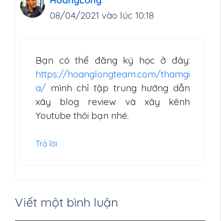
HoangLong
08/04/2021 vào lúc 10:18
Bạn có thể đăng ký học ở đây:
https://hoanglongteam.com/thamgi
a/
mình chỉ tập trung hướng dẫn
xây blog review và xây kênh
Youtube thôi bạn nhé.
Trả lời
Viết một bình luận