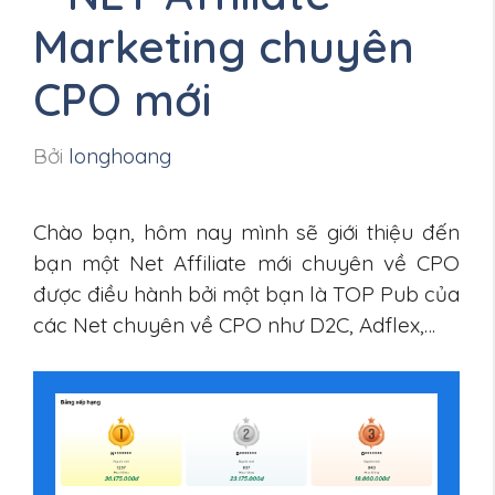
Marketing chuyên
CPO mới
Bởi
longhoang
Chào bạn, hôm nay mình sẽ giới thiệu đến
bạn một Net Affiliate mới chuyên về CPO
được điều hành bởi một bạn là TOP Pub của
các Net chuyên về CPO như D2C, Adflex,…