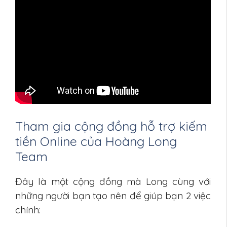
Tham gia cộng đồng hỗ trợ kiếm
tiền Online của Hoàng Long
Team
Đây là một cộng đồng mà Long cùng với
những người bạn tạo nên để giúp bạn 2 việc
chính: