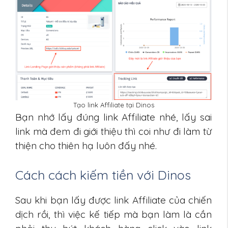
Tạo link Affiliate tại Dinos
Bạn nhớ lấy đúng link Affiliate nhé, lấy sai
link mà đem đi giới thiệu thì coi như đi làm từ
thiện cho thiên hạ luôn đấy nhé.
Cách cách kiếm tiền với Dinos
Sau khi bạn lấy được link Affiliate của chiến
dịch rồi, thì việc kế tiếp mà bạn làm là cần