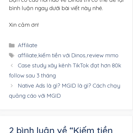
bình luận ngay dưới bài viết này nhé.
Xin cảm ơn!
Danh
Affiliate
mục
Thẻ
affiliate
,
kiếm tiền với Dinos
,
review mmo
Case study xây kênh TikTok đạt hơn 80k
follow sau 3 tháng
Native Ads là gì? MGID là gì? Cách chạy
quảng cáo với MGID
2 bình luận về “Kiếm tiền