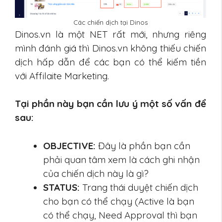
Các chiến dịch tại Dinos
Dinos.vn là một NET rất mới, nhưng riêng
mình đánh giá thì Dinos.vn không thiếu chiến
dịch hấp dẫn để các bạn có thể kiếm tiền
với Affilaite Marketing.
Tại phần này bạn cần lưu ý một số vấn để
sau:
OBJECTIVE:
Đây là phần bạn cần
phải quan tâm xem là cách ghi nhận
của chiến dịch này là gì?
STATUS:
Trang thái duyệt chiến dịch
cho bạn có thể chạy (Active là bạn
có thể chạy, Need Approval thì bạn