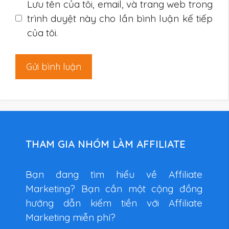
Lưu tên của tôi, email, và trang web trong
trình duyệt này cho lần bình luận kế tiếp
của tôi.
THAM GIA NHÓM LÀM AFFILIATE
Bạn đang tìm hiểu về Affiliate
Marketing? Bạn cần một cộng đồng
hướng dẫn kiếm tiền với Affiliate
Marketing miễn phí?