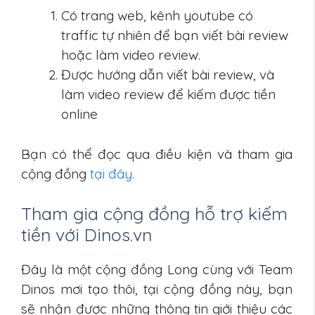
Có trang web, kênh youtube có
traffic tự nhiên để bạn viết bài review
hoặc làm video review.
Được hướng dẫn viết bài review, và
làm video review để kiếm được tiền
online
Bạn có thể đọc qua điều kiện và tham gia
cộng đồng
tại đây.
Tham gia cộng đồng hỗ trợ kiếm
tiền với Dinos.vn
Đây là một cộng đồng Long cùng với Team
Dinos mơi tạo thôi, tại cộng đồng này, bạn
sẽ nhận được những thông tin giới thiệu các