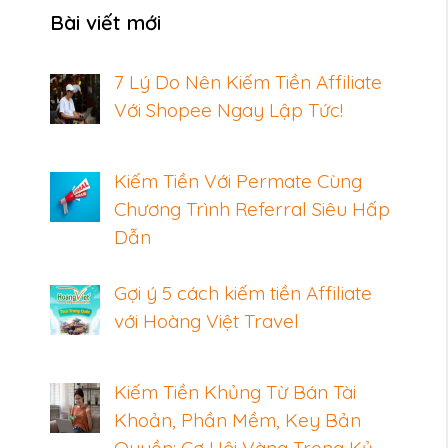
Bài viết mới
7 Lý Do Nên Kiếm Tiền Affiliate
Với Shopee Ngay Lập Tức!
Kiếm Tiền Với Permate Cùng
Chương Trình Referral Siêu Hấp
Dẫn
Gợi ý 5 cách kiếm tiền Affiliate
với Hoàng Việt Travel
Kiếm Tiền Khủng Từ Bán Tài
Khoản, Phần Mềm, Key Bản
Quyền: Cơ Hội Vàng Trong Kỷ