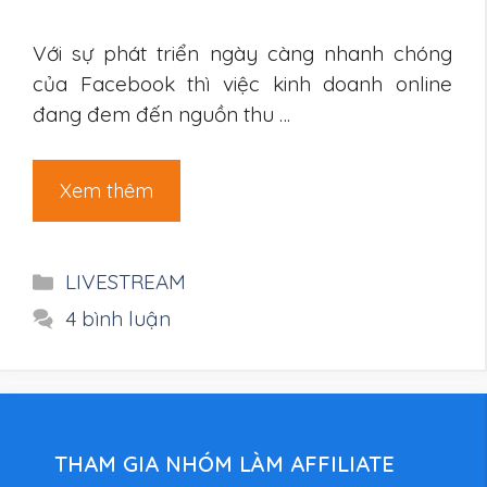
Với sự phát triển ngày càng nhanh chóng
của Facebook thì việc kinh doanh online
đang đem đến nguồn thu …
Xem thêm
Danh
LIVESTREAM
mục
4 bình luận
THAM GIA NHÓM LÀM AFFILIATE