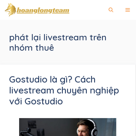
Chuyển
Me
đến
nội
dung
phát lại livestream trên
nhóm thuê
Gostudio là gì? Cách
livestream chuyên nghiệp
với Gostudio