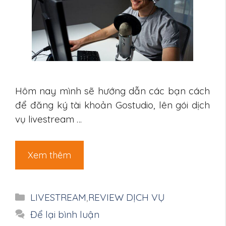
Hôm nay mình sẽ hướng dẫn các bạn cách
để đăng ký tài khoản Gostudio, lên gói dịch
vụ livestream …
Xem thêm
Danh
LIVESTREAM
,
REVIEW DỊCH VỤ
mục
Để lại bình luận