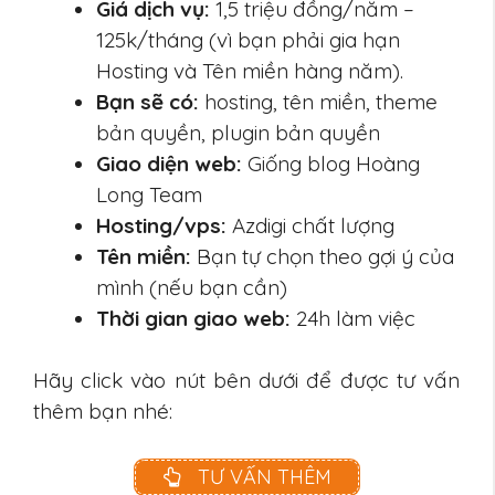
Giá dịch vụ:
1,5 triệu đồng/năm –
125k/tháng (vì bạn phải gia hạn
Hosting và Tên miền hàng năm).
Bạn sẽ có:
hosting, tên miền, theme
bản quyền, plugin bản quyền
Giao diện web:
Giống blog Hoàng
Long Team
Hosting/vps:
Azdigi chất lượng
Tên miền:
Bạn tự chọn theo gợi ý của
mình (nếu bạn cần)
Thời gian giao web:
24h làm việc
Hãy click vào nút bên dưới để được tư vấn
thêm bạn nhé:
TƯ VẤN THÊM