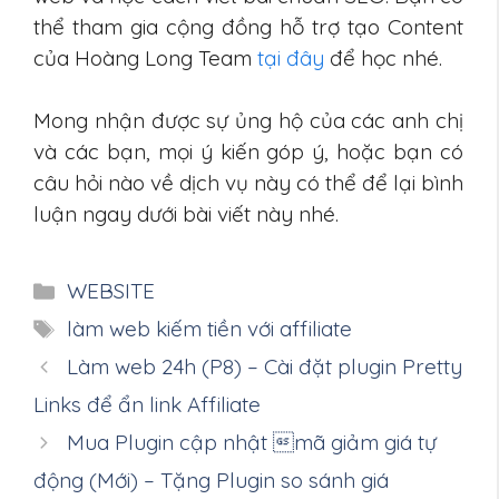
thể tham gia cộng đồng hỗ trợ tạo Content
của Hoàng Long Team
tại đây
để học nhé.
Mong nhận được sự ủng hộ của các anh chị
và các bạn, mọi ý kiến góp ý, hoặc bạn có
câu hỏi nào về dịch vụ này có thể để lại bình
luận ngay dưới bài viết này nhé.
Danh
WEBSITE
mục
Thẻ
làm web kiếm tiền với affiliate
Làm web 24h (P8) – Cài đặt plugin Pretty
Links để ẩn link Affiliate
Mua Plugin cập nhật mã giảm giá tự
động (Mới) – Tặng Plugin so sánh giá