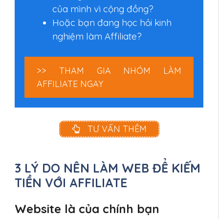
của mình vì cộng đồng?
Hoặc bạn đang học hỏi kinh
nghiệm làm Affiliate?
>> THAM GIA NHÓM LÀM
AFFILIATE NGAY
TƯ VẤN THÊM
3 LÝ DO NÊN LÀM WEB ĐỂ KIẾM
TIỀN VỚI AFFILIATE
Website là của chính bạn