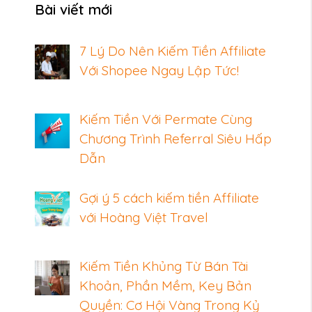
Bài viết mới
7 Lý Do Nên Kiếm Tiền Affiliate
Với Shopee Ngay Lập Tức!
Kiếm Tiền Với Permate Cùng
Chương Trình Referral Siêu Hấp
Dẫn
Gợi ý 5 cách kiếm tiền Affiliate
với Hoàng Việt Travel
Kiếm Tiền Khủng Từ Bán Tài
Khoản, Phần Mềm, Key Bản
Quyền: Cơ Hội Vàng Trong Kỷ