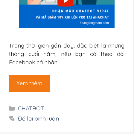
Trong thời gian gần đây, đặc biệt là những
tháng cuối năm, nếu bạn có theo dõi
Facebook cá nhân …
Xem thêm
Danh
CHATBOT
mục
Để lại bình luận