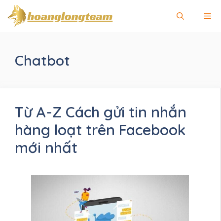
Chuyển
Me
đến
nội
dung
Chatbot
Từ A-Z Cách gửi tin nhắn
hàng loạt trên Facebook
mới nhất