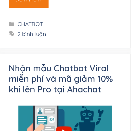
Danh
CHATBOT
mục
2 bình luận
Nhận mẫu Chatbot Viral
miễn phí và mã giảm 10%
khi lên Pro tại Ahachat