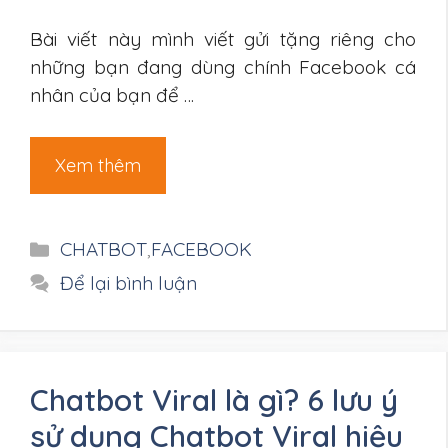
Bài viết này mình viết gửi tặng riêng cho
những bạn đang dùng chính Facebook cá
nhân của bạn để …
Xem thêm
Danh
CHATBOT
,
FACEBOOK
mục
Để lại bình luận
Chatbot Viral là gì? 6 lưu ý
sử dụng Chatbot Viral hiệu