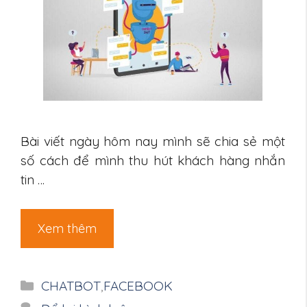
Bài viết ngày hôm nay mình sẽ chia sẻ một
số cách để mình thu hút khách hàng nhắn
tin …
Xem thêm
Danh
CHATBOT
,
FACEBOOK
mục