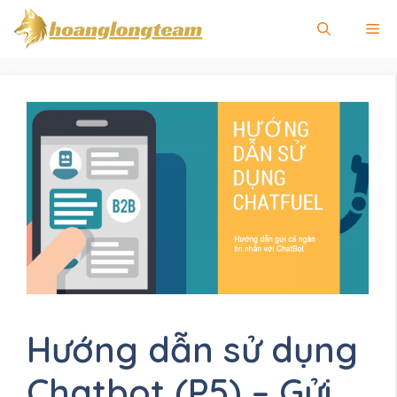
Chuyển
Me
đến
nội
dung
Hướng dẫn sử dụng
Chatbot (P5) – Gửi