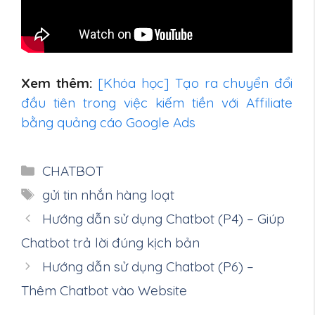
Xem thêm:
[Khóa học] Tạo ra chuyển đổi
đầu tiên trong việc kiếm tiền với Affiliate
bằng quảng cáo Google Ads
Danh
CHATBOT
mục
Thẻ
gửi tin nhắn hàng loạt
Hướng dẫn sử dụng Chatbot (P4) – Giúp
Chatbot trả lời đúng kịch bản
Hướng dẫn sử dụng Chatbot (P6) –
Thêm Chatbot vào Website