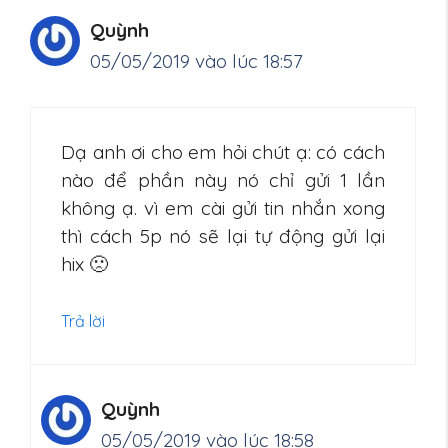
Quỳnh
05/05/2019 vào lúc 18:57
Dạ anh ơi cho em hỏi chút ạ: có cách
nào để phần này nó chỉ gửi 1 lần
không ạ. vì em cài gửi tin nhắn xong
thì cách 5p nó sẽ lại tự động gửi lại
hix 🙁
Trả lời
Quỳnh
05/05/2019 vào lúc 18:58