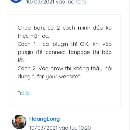
10/03/2021 vào lúc 10:15
Chào bạn, cả 2 cách mình đều ko
thực hiện dc.
Cách 1 : cài plugin thì OK, khi vào
plugin để connect fanpage thì báo
lỗi.
Cách 2: Vào grow thì không thấy nội
dung “…for your website”
Trả lời
HoangLong
10/03/2021 vào lúc 10:20