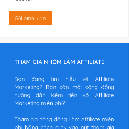
THAM GIA NHÓM LÀM AFFILIATE
Bạn đang tìm hiểu về Affiliate
Marketing? Bạn cần một cộng đồng
hướng dẫn kiếm tiền với Affiliate
Marketing miễn phí?
Tham gia cộng đồng Làm Affiliate miễn
phí bằng cách click vào nút tham gia