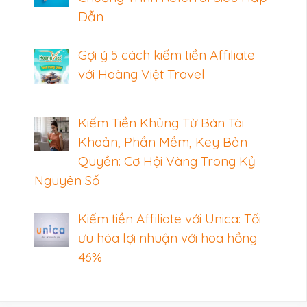
Dẫn
Gợi ý 5 cách kiếm tiền Affiliate
với Hoàng Việt Travel
Kiếm Tiền Khủng Từ Bán Tài
Khoản, Phần Mềm, Key Bản
Quyền: Cơ Hội Vàng Trong Kỷ
Nguyên Số
Kiếm tiền Affiliate với Unica: Tối
ưu hóa lợi nhuận với hoa hồng
46%