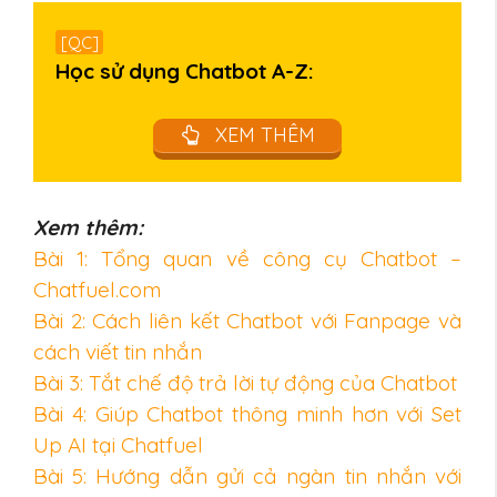
[QC]
Học sử dụng Chatbot A-Z:
XEM THÊM
Xem thêm:
Bài 1: Tổng quan về công cụ Chatbot –
Chatfuel.com
Bài 2: Cách liên kết Chatbot với Fanpage và
cách viết tin nhắn
Bài 3: Tắt chế độ trả lời tự động của Chatbot
Bài 4: Giúp Chatbot thông minh hơn với Set
Up AI tại Chatfuel
Bài 5: Hướng dẫn gửi cả ngàn tin nhắn với