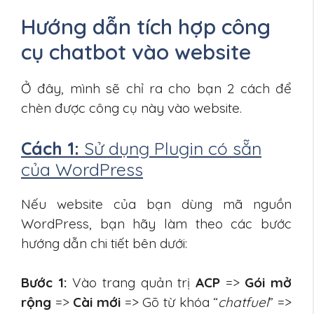
Hướng dẫn tích hợp công
cụ chatbot vào website
Ở đây, mình sẽ chỉ ra cho bạn 2 cách để
chèn được công cụ này vào website.
Cách 1:
Sử dụng Plugin có sẵn
của WordPress
Nếu website của bạn dùng mã nguồn
WordPress, bạn hãy làm theo các bước
hướng dẫn chi tiết bên dưới:
Bước 1:
Vào trang quản trị
ACP
=>
Gói mở
rộng
=>
Cài mới
=> Gõ từ khóa “
chatfuel
” =>