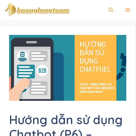
Chuyển
Me
đến
nội
dung
Hướng dẫn sử dụng
Chatbot (P6) –